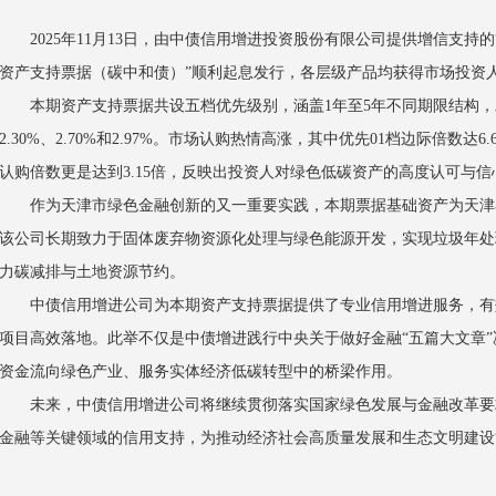
2025年11月1
3
日，由中债信用增进投资股份有限公司提供增信支持的“
资产支持票据（碳中和债）”顺利起息发行，各层级产品均获得市场投资
本期资产支持票据共设五档优先级别，涵盖1年至5年不同期限结构，发行
2.30%、2.70%和2.97%。市场认购热情高涨，其中优先0
1
档边际倍数达6.
认购倍数更是达到3.15倍，反映出投资人对绿色低碳资产的高度认可与信
作为天津市绿色金融创新的又一重要实践，本期票据基础资产为天津
该公司长期致力于固体废弃物资源化处理与绿色能源开发，实现垃圾年处
力碳减排与土地资源节约。
中债信用增进公司为本期资产支持票据提供了专业信用增进服务，有
项目高效落地。此举不仅是中债增进践行中央关于做好金融“五篇大文章
资金流向绿色产业、服务实体经济低碳转型中的桥梁作用。
未来，中债信用增进公司将继续贯彻落实国家绿色发展与金融改革要
金融等关键领域的信用支持，为推动经济社会高质量发展和生态文明建设