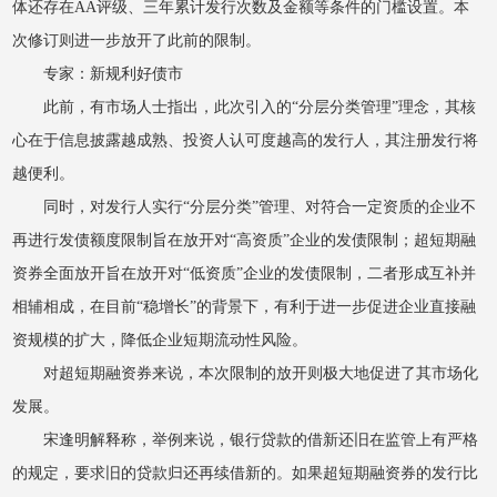
体还存在AA评级、三年累计发行次数及金额等条件的门槛设置。本
次修订则进一步放开了此前的限制。
专家：新规利好债市
此前，有市场人士指出，此次引入的“分层分类管理”理念，其核
心在于信息披露越成熟、投资人认可度越高的发行人，其注册发行将
越便利。
同时，对发行人实行“分层分类”管理、对符合一定资质的企业不
再进行发债额度限制旨在放开对“高资质”企业的发债限制；超短期融
资券全面放开旨在放开对“低资质”企业的发债限制，二者形成互补并
相辅相成，在目前“稳增长”的背景下，有利于进一步促进企业直接融
资规模的扩大，降低企业短期流动性风险。
对超短期融资券来说，本次限制的放开则极大地促进了其市场化
发展。
宋逢明解释称，举例来说，银行贷款的借新还旧在监管上有严格
的规定，要求旧的贷款归还再续借新的。如果超短期融资券的发行比