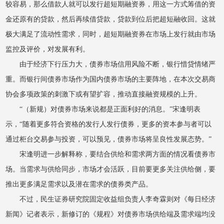
较容易，那么借款人就可以发行超短期融资券，用这一方式筹借的资
金还原有的贷款，然后再续借贷款，贷款到位后把超短融收回。这就
极大满足了流动性需求，同时，超短期融资券在市场上发行就由市场
监控及评价，对发展有利。
由于经济下行压力大，债券市场信用风险不断，银行惜贷情绪严
重。而银行间债券市场作为国内债券市场的主要阵地，在本次交易商
协会多项政策的刺激下或有望扩容，推动直接融资规模的上升。
“（新规）对债券市场来说都是正面利好的消息。”宋逢明表
示，“随着更多符合资格的发行人发行债券，更多的资本参与者可以
通过柜台交易参与投资，可以预见，债券市场将呈良性发展态势。”
宋逢明进一步解释称，要结合供给和需求两方面的情况看债券市
场。当需求与供给同步，市场才会活跃，目前要更多关注供给侧，要
推出更多满足需求以及潜在需求的债券类产品。
不过，民生证券研究院固定收益组负责人李奇霖则对《每日经济
新闻》记者表示，新修订的《规程》对债券市场供给端及需求端均没