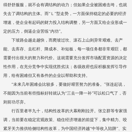
得舒舒服服，就不会有调结构的动力；但如果企业被困难击垮，也就
失去了调结构的主体。而“Ｌ”型走势，一方面保持稳定的必要的经济
增速，使企业有起码的财力投入结构调整，另一方面又给企业形成一
定的压力，倒逼企业苦练“内功”。
下坡路会越走越快，而爬坡过坎、滚石上山则异常艰难。去产
能、去库存、去杠杆、降成本、补短板，每一项任务都非常艰巨，都
需要付出很大的努力和代价。这就需要充分发挥市场配置资源的决定
性作用，在充分竞争中实现优胜劣汰；各级政府也应积极发挥引导作
用，给有困难但又有条件的企业以帮助和支持。
“未来几年困难会比较多，要做好艰苦努力的准备。”张连起说，
不能因为当前有些指标好转就认为“三去一降一补”可以松口气了，否
则前功尽弃。
行百里者半九十，结构性改革的大幕刚刚拉开。张立群等专家强
调，当前要在稳定宏观政策、稳住经济增速的前提下，集中精力、咬
紧牙关力推供给侧结构性改革，为中国经济跨越“中等收入陷阱”、实