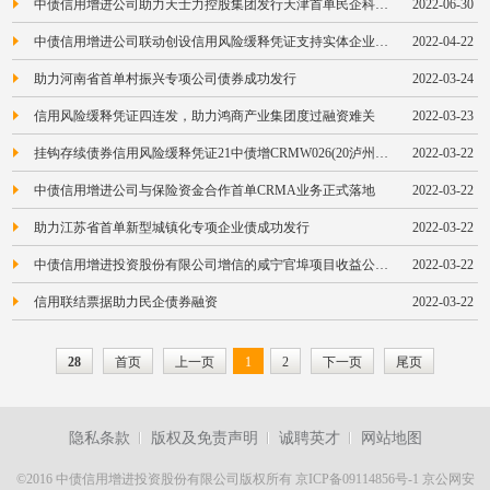
中债信用增进公司助力天士力控股集团发行天津首单民企科创票据
2022-06-30
中债信用增进公司联动创设信用风险缓释凭证支持实体企业债券发行
2022-04-22
助力河南省首单村振兴专项公司债券成功发行
2022-03-24
信用风险缓释凭证四连发，助力鸿商产业集团度过融资难关
2022-03-23
挂钩存续债券信用风险缓释凭证21中债增CRMW026(20泸州工投MTN001)成功创设
2022-03-22
中债信用增进公司与保险资金合作首单CRMA业务正式落地
2022-03-22
助力江苏省首单新型城镇化专项企业债成功发行
2022-03-22
中债信用增进投资股份有限公司增信的咸宁官埠项目收益公司债成功发行
2022-03-22
信用联结票据助力民企债券融资
2022-03-22
28
首页
上一页
1
2
下一页
尾页
隐私条款
版权及免责声明
诚聘英才
网站地图
©2016 中债信用增进投资股份有限公司版权所有
京ICP备09114856号-1
京公网安