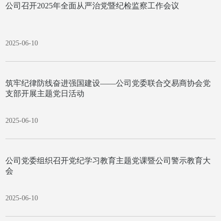
公司召开2025年全面从严治党暨纪检监察工作会议
2025-06-10
筑牢纪律防线奋进强国建设——公司党委联合交易商协会党
支部开展主题党日活动
2025-06-10
公司党委组织召开党纪学习教育主题党课暨公司警示教育大
会
2025-06-10