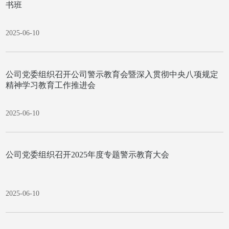
书班
2025-06-10
公司党委组织召开公司警示教育会暨深入贯彻中央八项规定
精神学习教育工作推进会
2025-06-10
公司党委组织召开2025年度专题警示教育大会
2025-06-10