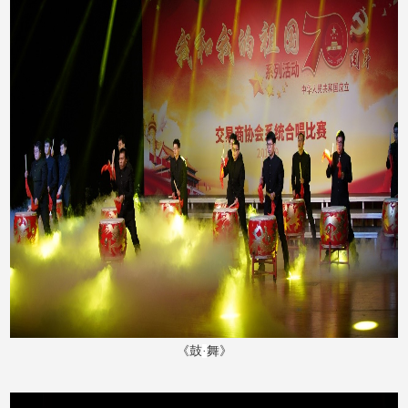
《鼓
·
舞》