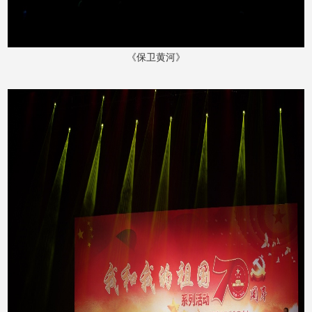
《保卫黄河》