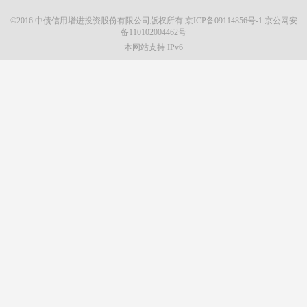
©2016 中债信用增进投资股份有限公司版权所有
京ICP备09114856号-1
京公网安
备110102004462号
本网站支持 IPv6